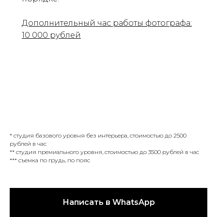
Дополнительный час работы фотографа:
10 000 рублей
* студия базового уровня без интерьера, стоимостью до 2500
рублей в час
** студия премиального уровня, стоимостью до 3500 рублей в час
*** съемка по грудь, по пояс
Написать в WhatsApp